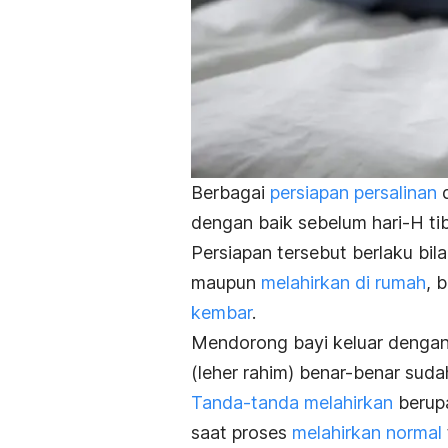
Berbagai
persiapan persalinan
dengan baik sebelum hari-H tib
Persiapan tersebut berlaku bil
maupun
melahirkan di rumah
, 
kembar
.
Mendorong bayi keluar dengan 
(leher rahim) benar-benar suda
Tanda-tanda melahirkan
beru
saat proses
melahirkan normal