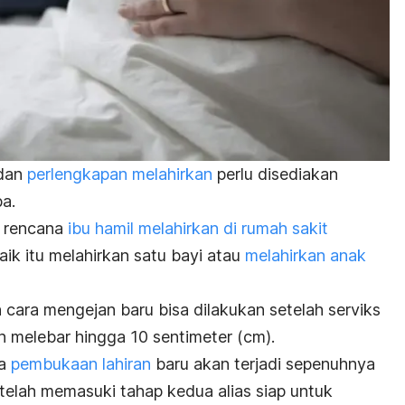
dan
perlengkapan melahirkan
perlu disediakan
a.
a rencana
ibu hamil melahirkan di rumah sakit
baik itu melahirkan satu bayi atau
melahirkan anak
cara mengejan baru bisa dilakukan setelah serviks
h melebar hingga 10 sentimeter (cm).
pa
pembukaan lahiran
baru akan terjadi sepenuhnya
telah memasuki tahap kedua alias siap untuk