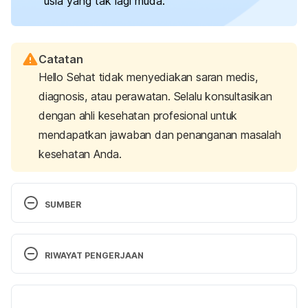
usia yang tak lagi muda.
Catatan
Hello Sehat tidak menyediakan saran medis,
diagnosis, atau perawatan. Selalu konsultasikan
dengan ahli kesehatan profesional untuk
mendapatkan jawaban dan penanganan masalah
kesehatan Anda.
SUMBER
Having a baby after age 35: How aging affects 
fertility and pregnancy. 
(2023). American College of 
RIWAYAT PENGERJAAN
Obstetricians and Gynecologists. Retrieved April 7, 
2025, from 
https://www.acog.org/womens-
Versi Terbaru
health/faqs/having-a-baby-after-age-35-how-