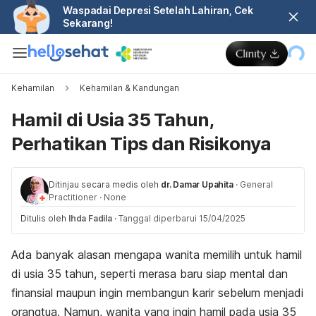
Waspadai Depresi Setelah Lahiran, Cek
Sekarang!
Kehamilan
Kehamilan & Kandungan
Hamil di Usia 35 Tahun,
Perhatikan Tips dan Risikonya
Ditinjau secara medis oleh
dr. Damar Upahita
·
General
Practitioner
·
None
Ditulis oleh
Ihda Fadila
·
Tanggal diperbarui 15/04/2025
Ada banyak alasan mengapa wanita memilih untuk hamil
di usia 35 tahun, seperti merasa baru siap mental dan
finansial maupun ingin membangun karir sebelum menjadi
orangtua.
Namun, wanita yang ingin hamil pada usia 35