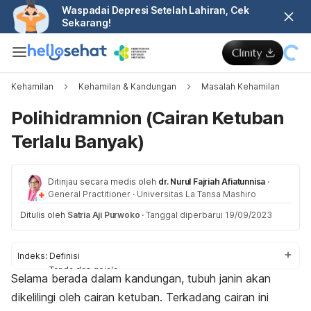
Waspadai Depresi Setelah Lahiran, Cek
Sekarang!
Kehamilan
Kehamilan & Kandungan
Masalah Kehamilan
Polihidramnion (Cairan Ketuban
Terlalu Banyak)
Ditinjau secara medis oleh
dr. Nurul Fajriah Afiatunnisa
·
General Practitioner
·
Universitas La Tansa Mashiro
Ditulis oleh
Satria Aji Purwoko
·
Tanggal diperbarui 19/09/2023
Indeks:
Definisi
Tanda dan gejala
Selama berada dalam kandungan, tubuh janin akan
Penyebab
dikelilingi oleh cairan ketuban. Terkadang cairan ini
Komplikasi