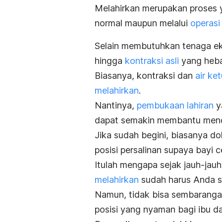
Melahirkan merupakan proses y
normal maupun melalui
operasi
Selain membutuhkan tenaga ek
hingga
kontraksi asli
yang heba
Biasanya, kontraksi dan
air ke
melahirkan
.
Nantinya,
pembukaan lahiran
ya
dapat semakin membantu mendor
Jika sudah begini, biasanya d
posisi persalinan supaya bayi ce
Itulah mengapa sejak jauh-jauh
melahirkan
sudah harus Anda se
Namun, tidak bisa sembaranga
posisi yang nyaman bagi ibu da