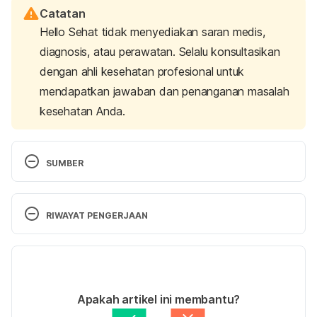
Catatan
Hello Sehat tidak menyediakan saran medis,
diagnosis, atau perawatan. Selalu konsultasikan
dengan ahli kesehatan profesional untuk
mendapatkan jawaban dan penanganan masalah
kesehatan Anda.
SUMBER
Breech Births. Retrieved 15 September 2020, from 
http://americanpregnancy.org/labor-and-
RIWAYAT PENGERJAAN
birth/breech-presentation/
Versi Terbaru
Fetal Positions for Birth. (2014). Retrieved 15 
September 2020, from 
15/07/2021
https://my.clevelandclinic.org/health/articles/9677-
Ditulis oleh 
Karinta Ariani Setiaputri
Apakah artikel ini membantu?
fetal-positions-for-birth
Ditinjau secara medis oleh
dr. Damar Upahita