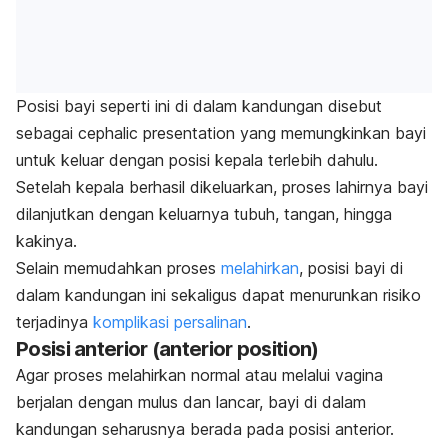
Posisi bayi seperti ini di dalam kandungan disebut
sebagai
cephalic presentation
yang memungkinkan bayi
untuk keluar dengan posisi kepala terlebih dahulu.
Setelah kepala berhasil dikeluarkan, proses lahirnya bayi
dilanjutkan dengan keluarnya tubuh, tangan, hingga
kakinya.
Selain memudahkan proses
melahirkan
, posisi bayi di
dalam kandungan ini sekaligus dapat menurunkan risiko
terjadinya
komplikasi persalinan
.
Posisi anterior (
anterior position
)
Agar proses melahirkan normal atau melalui vagina
berjalan dengan mulus dan lancar, bayi di dalam
kandungan seharusnya berada pada posisi anterior.