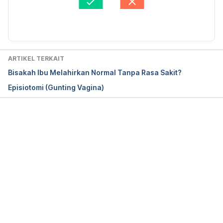
Diperbarui oleh: 
Ajeng Pratiwi
If Your Baby is Breech
. (2015). Retrieved 15 
September 2020, from 
http://www.acog.org/Patients/FAQs/If-Your-Baby-
Is-Breech
ARTIKEL TERKAIT
Bisakah Ibu Melahirkan Normal Tanpa Rasa Sakit?
Slide Show: Fetal Presentation Before Birth. 
Episiotomi (Gunting Vagina)
Retrieved 15 September 2020, from 
https://www.mayoclinic.org/healthy-
lifestyle/pregnancy-week-by-
week/multimedia/fetal-positions/sls-20076615
Memuat...
Baby Positions in the Womb Before Birth. 
Retrieved 15 September 2020, from 
https://www.nct.org.uk/labour-birth/getting-ready-
for-birth/baby-positions-womb-birth