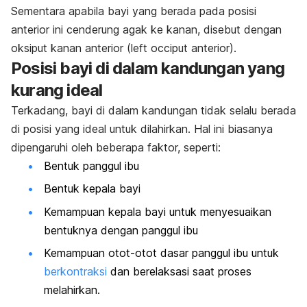
Sementara apabila bayi yang berada pada posisi
anterior ini cenderung agak ke kanan, disebut dengan
oksiput kanan anterior (
left occiput anterior
).
Posisi bayi di dalam kandungan yang
kurang ideal
Terkadang, bayi di dalam kandungan tidak selalu berada
di posisi yang ideal untuk dilahirkan. Hal ini biasanya
dipengaruhi oleh beberapa faktor, seperti:
Bentuk panggul ibu
Bentuk kepala bayi
Kemampuan kepala bayi untuk menyesuaikan
bentuknya dengan panggul ibu
Kemampuan otot-otot dasar panggul ibu untuk
berkontraksi
dan berelaksasi saat proses
melahirkan.