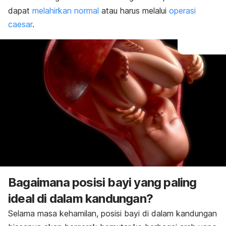
dapat
melahirkan normal
atau harus melalui
operasi
caesar
.
Bagaimana posisi bayi yang paling
ideal di dalam kandungan?
Selama masa kehamilan, posisi bayi di dalam kandungan