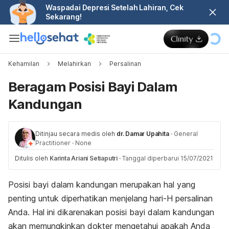
Waspadai Depresi Setelah Lahiran, Cek
Sekarang!
Kehamilan
Melahirkan
Persalinan
Beragam Posisi Bayi Dalam
Kandungan
Ditinjau secara medis oleh
dr. Damar Upahita
·
General
Practitioner
·
None
Ditulis oleh
Karinta Ariani Setiaputri
·
Tanggal diperbarui 15/07/2021
Posisi bayi dalam kandungan merupakan hal yang
penting untuk diperhatikan menjelang hari-H persalinan
Anda. Hal ini dikarenakan posisi bayi dalam kandungan
akan memungkinkan dokter mengetahui apakah Anda