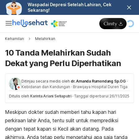
Waspadai Depresi Setelah Lahiran, Cek
Sekarang!
Kehamilan
Melahirkan
10 Tanda Melahirkan Sudah
Dekat yang Perlu Diperhatikan
Ditinjau secara medis oleh
dr. Amanda Rumondang Sp.OG
·
Kebidanan dan Kandungan
·
Brawijaya Hospital Duren Tiga
Ditulis oleh
Karinta Ariani Setiaputri
·
Tanggal diperbarui 26/11/2025
Meskipun dokter sudah memberi tahu kapan hari
perkiraan lahir Anda, tentu sulit untuk memprediksi
dengan tepat kapan si Kecil akan datang. Pada
akhirnya, Anda tetap perlu mengetahui apa saja tanda