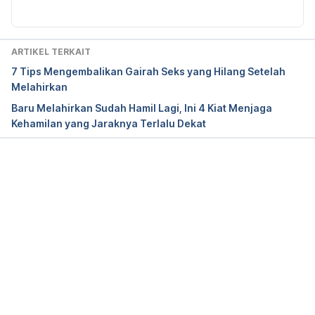
Giving birth – early signs of labour.
 (2023). 
Pregnancy, Birth and Baby. Retrieved January 28, 
ARTIKEL TERKAIT
2025, from 
7 Tips Mengembalikan Gairah Seks yang Hilang Setelah
https://www.pregnancybirthbaby.org.au/giving-
Melahirkan
birth-early-signs-of-labour
Baru Melahirkan Sudah Hamil Lagi, Ini 4 Kiat Menjaga
Kehamilan yang Jaraknya Terlalu Dekat
Signs that labour has begun.
 (2020). NHS UK. 
Retrieved January 28, 2025, from 
https://www.nhs.uk/pregnancy/labour-and-
birth/signs-of-labour/signs-that-labour-has-begun/
Memuat...
Signs of labor: Know what to expect. 
(2021). Mayo 
Clinic. Retrieved January 28, 2025, from 
https://www.mayoclinic.org/healthy-lifestyle/labor-
and-delivery/in-depth/signs-of-labor/art-20046184
Water breaking: Understand this sign of labor
. 
(2024). Mayo Clinic. Retrieved January 28, 2025, 