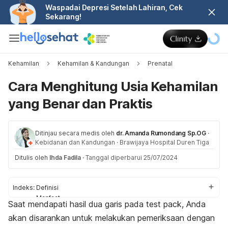
Waspadai Depresi Setelah Lahiran, Cek
Sekarang!
Kehamilan
Kehamilan & Kandungan
Prenatal
Cara Menghitung Usia Kehamilan
yang Benar dan Praktis
Ditinjau secara medis oleh
dr. Amanda Rumondang Sp.OG
·
Kebidanan dan Kandungan
·
Brawijaya Hospital Duren Tiga
Ditulis oleh
Ihda Fadila
·
Tanggal diperbarui 25/07/2024
Indeks:
Definisi
Manfaat
Saat mendapati hasil dua garis pada
test pack
, Anda
Cara menghitung
akan disarankan untuk melakukan pemeriksaan dengan
Apakah akurat?