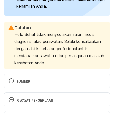
kehamilan Anda.
Catatan
Hello Sehat tidak menyediakan saran medis,
diagnosis, atau perawatan. Selalu konsultasikan
dengan ahli kesehatan profesional untuk
mendapatkan jawaban dan penanganan masalah
kesehatan Anda.
SUMBER
Baby due date.
 (2014). Better Health Channel. 
Retrieved July 19, 2024, from 
RIWAYAT PENGERJAAN
https://www.betterhealth.vic.gov.au/health/healthyli
ving/baby-due-date
Versi Terbaru