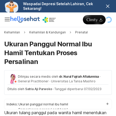
Waspadai Depresi Setelah Lahiran, Cek
Sekarang!
Kehamilan
Kehamilan & Kandungan
Prenatal
Ukuran Panggul Normal Ibu
Hamil Tentukan Proses
Persalinan
Ditinjau secara medis oleh
dr. Nurul Fajriah Afiatunnisa
·
General Practitioner
·
Universitas La Tansa Mashiro
Ditulis oleh
Satria Aji Purwoko
·
Tanggal diperbarui 07/02/2023
Indeks:
Ukuran panggul normal ibu hamil
Pemeriksaan panggul saat hamil
Ukuran tulang panggul pada wanita hamil menentukan
Jenis bentuk panggul wanita