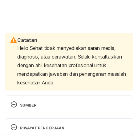
Catatan
Hello Sehat tidak menyediakan saran medis,
diagnosis, atau perawatan. Selalu konsultasikan
dengan ahli kesehatan profesional untuk
mendapatkan jawaban dan penanganan masalah
kesehatan Anda.
SUMBER
Health checks for women | betterhealth.vic.gov.au. 
(n.d). Retrieved 10 April 2025, from 
RIWAYAT PENGERJAAN
https://www.betterhealth.vic.gov.au/health/Healthy