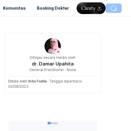
Komunitas
Booking Dokter
Ditinjau secara medis oleh
dr. Damar Upahita
General Practitioner · None
Ditulis oleh
Ihda Fadila
·
Tanggal diperbarui
02/08/2023
Iklan