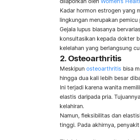
dilaporkan oleh
Women’s Healt
Kadar hormon estrogen yang 
lingkungan merupakan pemicu p
Gejala lupus biasanya bervarias
konsultasikan kepada dokter bi
kelelahan yang berlangsung cu
2. Osteoarthritis
Meskipun
osteoarthritis
bisa me
hingga dua kali lebih besar dib
Ini terjadi karena wanita memil
elastis daripada pria. Tujua
kelahiran.
Namun, fleksibilitas dan elastis
tinggi. Pada akhirnya, penyakit