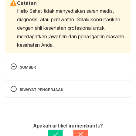
Catatan
Hello Sehat tidak menyediakan saran medis,
diagnosis, atau perawatan. Selalu konsultasikan
dengan ahli kesehatan profesional untuk
mendapatkan jawaban dan penanganan masalah
kesehatan Anda.
SUMBER
American Cancer Society. 2020. Breast Ultrasound. 
https://www.cancer.org/cancer/breast-
RIWAYAT PENGERJAAN
cancer/screening-tests-and-early-
detection/breast-ultrasound.html.
 Accessed July 
Versi Terbaru
14, 2020. 
10/06/2022
Cancer Research UK. 2020. Breast ultrasound. 
Ditulis oleh 
Ihda Fadila
Apakah artikel ini membantu?
https://www.cancerresearchuk.org/about-
Ditinjau secara medis oleh
dr. Tania Savitri