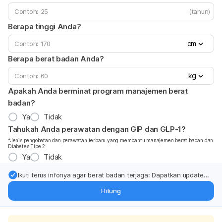
(tahun)
Berapa tinggi Anda?
cm
Berapa berat badan Anda?
kg
Apakah Anda berminat program manajemen berat
badan?
Ya
Tidak
Tahukah Anda perawatan dengan GIP dan GLP-1?
*Jenis pengobatan dan perawatan terbaru yang membantu manajemen berat badan dan
Diabetes Tipe 2
Ya
Tidak
Ikuti terus infonya agar berat badan terjaga: Dapatkan update
dari pakar mengenai dukungan dan perawatan berat badan
Hitung
langsung ke inbox Anda.