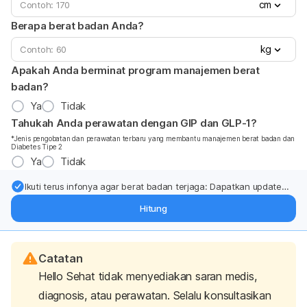
cm
Berapa berat badan Anda?
kg
Apakah Anda berminat program manajemen berat
badan?
Ya
Tidak
Tahukah Anda perawatan dengan GIP dan GLP-1?
*Jenis pengobatan dan perawatan terbaru yang membantu manajemen berat badan dan
Diabetes Tipe 2
Ya
Tidak
Ikuti terus infonya agar berat badan terjaga: Dapatkan update
dari pakar mengenai dukungan dan perawatan berat badan
Hitung
langsung ke inbox Anda.
Catatan
Hello Sehat tidak menyediakan saran medis,
diagnosis, atau perawatan. Selalu konsultasikan