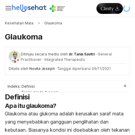
Kesehatan Mata
Glaukoma
Glaukoma
Ditinjau secara medis oleh
dr. Tania Savitri
·
General
Practitioner
·
Integrated Therapeutic
Ditulis oleh
Novita Joseph
·
Tanggal diperbarui 09/11/2021
Indeks:
Definisi
Tanda-tanda & gejala
Definisi
Penyebab
Apa itu glaukoma?
Faktor-faktor risiko
Diagnosis dan pengobatan
Glaukoma atau glukoma adalah kerusakan saraf mata
Pengobatan di rumah
yang menyebabkan gangguan penglihatan dan
kebutaan. Biasanya kondisi ini disebabkan oleh tekanan