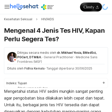
Kesehatan Seksual
HIV/AIDS
Mengenal 4 Jenis Tes HIV, Kapan
Perlu Segera Tes?
Ditinjau secara medis oleh
dr. Mikhael Yosia, BMedSci,
PGCert, DTM&H.
·
General Practitioner
·
Medicine Sans
Frontières (MSF)
Ditulis oleh
Fidhia Kemala
·
Tanggal diperbarui 30/06/2025
Indeks:
Tujuan
Pihak yang perlu tes
Mengetahui status HIV sedini mungkin sangat penting
Jenis
agar pengobatan bisa dilakukan lebih cepat dan tepat.
Faktor
Waktu tes
Untuk itu, berbagai jenis tes HIV tersedia dan dapat
disesuaikan dengan kebutuhan masing-masing orang.