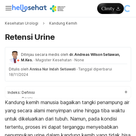
Kesehatan Urologi
Kandung Kemih
Retensi Urine
Ditinjau secara medis oleh
dr. Andreas Wilson Setiawan,
M.Kes.
·
Magister Kesehatan
·
None
Ditulis oleh
Annisa Nur Indah Setiawati
·
Tanggal diperbarui
18/11/2024
Indeks:
Definisi
Gejala
Kandung kemih manusia bagaikan tangki penampung air
Penyebab
yang secara alami menyimpan urine hingga tiba waktu
Komplikasi
Diagnosis
untuk dikeluarkan dari tubuh. Namun, pada kondisi
Pengobatan
tertentu, proses ini dapat terganggu menyebabkan
Pencegahan
penumpukan urine dalam kandung kemih yang tidak bisa