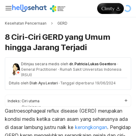
Kesehatan Pencernaan
GERD
8 Ciri-Ciri GERD yang Umum
hingga Jarang Terjadi
Ditinjau secara medis oleh
dr. Patricia Lukas Goentoro
·
General Practitioner
·
Rumah Sakit Universitas Indonesia
(RSUI)
Ditulis oleh
Diah Ayu Lestari
·
Tanggal diperbarui 19/06/2024
Indeks:
Ciri utama
Ciri lainnya
Gastroesophageal reflux disease
(GERD) merupakan
Kapan harus ke dokter?
kondisi medis ketika cairan asam yang seharusnya ada
di dasar lambung justru naik ke
kerongkongan
.
Pengidap
GERD
kerap mengeluhkan serangkaian gejala dan ciri-