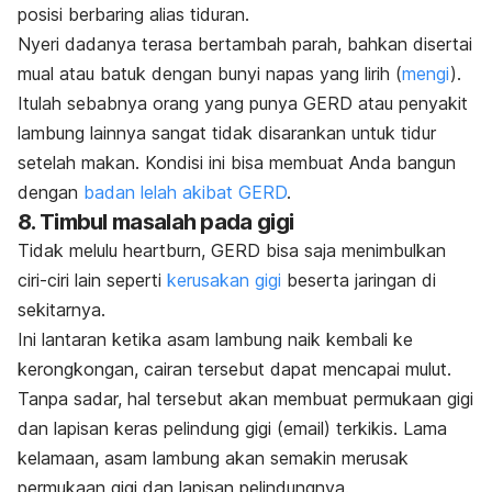
posisi berbaring alias tiduran.
Nyeri dadanya terasa bertambah parah, bahkan disertai
mual
atau batuk dengan bunyi napas yang lirih (
mengi
).
Itulah sebabnya orang yang punya GERD atau penyakit
lambung lainnya sangat tidak disarankan untuk
tidur
setelah makan
. Kondisi ini bisa membuat Anda bangun
dengan
badan lelah akibat GERD
.
8. Timbul masalah pada gigi
Tidak melulu
heartburn
, GERD bisa saja menimbulkan
ciri-ciri lain seperti
kerusakan gigi
beserta jaringan di
sekitarnya.
Ini lantaran ketika asam lambung naik kembali ke
kerongkongan, cairan tersebut dapat mencapai mulut.
Tanpa sadar, hal tersebut akan membuat permukaan gigi
dan lapisan keras pelindung gigi (email) terkikis. Lama
kelamaan, asam lambung akan semakin merusak
permukaan gigi dan lapisan pelindungnya.