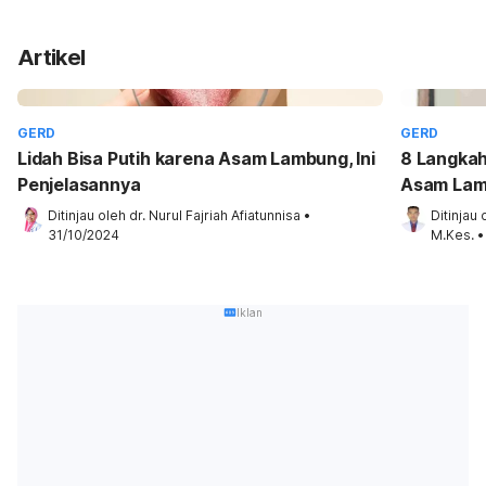
Artikel
GERD
GERD
Lidah Bisa Putih karena Asam Lambung, Ini
8 Langkah
Penjelasannya
Asam Lam
Ditinjau oleh 
dr. Nurul Fajriah Afiatunnisa
•
Ditinjau 
31/10/2024
M.Kes.
•
Iklan