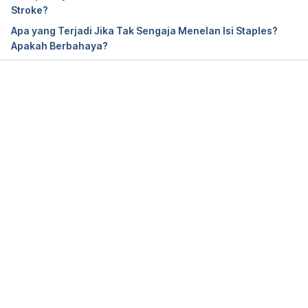
What Causes Difficulty Swallowing (Dysphagia)? 
Stroke?
https://www.medicalnewstoday.com/articles/17747
Apa yang Terjadi Jika Tak Sengaja Menelan Isi Staples?
3.php
 Accessed 6/7/2018.
Apakah Berbahaya?
Memuat...