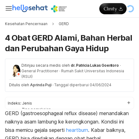
Kesehatan Pencernaan
GERD
4 Obat GERD Alami, Bahan Herbal
dan Perubahan Gaya Hidup
Ditinjau secara medis oleh
dr. Patricia Lukas Goentoro
·
General Practitioner
·
Rumah Sakit Universitas Indonesia
(RSUI)
Ditulis oleh
Aprinda Puji
·
Tanggal diperbarui 04/06/2024
Indeks:
Jenis
Tips pemakaian
GERD (
gastroesophageal reflux disease
) menandakan
Perhatian
naiknya asam lambung ke kerongkongan. Kondisi ini
bisa memicu gejala seperti
heartburn
. Kabar baiknya,
GERD bisa diredakan dengan obat herbal.