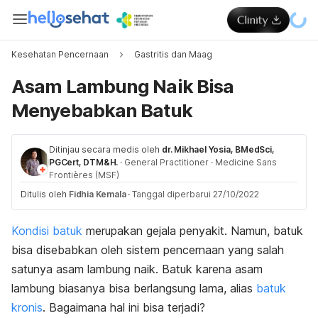
Kesehatan Pencernaan
Gastritis dan Maag
Asam Lambung Naik Bisa
Menyebabkan Batuk
Ditinjau secara medis oleh
dr. Mikhael Yosia, BMedSci,
PGCert, DTM&H.
·
General Practitioner
·
Medicine Sans
Frontières (MSF)
Ditulis oleh
Fidhia Kemala
·
Tanggal diperbarui 27/10/2022
Kondisi batuk
merupakan gejala penyakit. Namun, batuk
bisa disebabkan oleh sistem pencernaan yang salah
satunya asam lambung naik. Batuk karena asam
lambung biasanya bisa berlangsung lama, alias
batuk
kronis
. Bagaimana hal ini bisa terjadi?