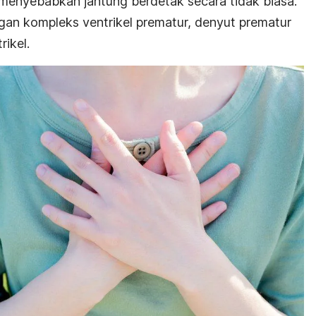
menyebabkan jantung berdetak secara tidak biasa.
ngan kompleks ventrikel prematur, denyut prematur
rikel.