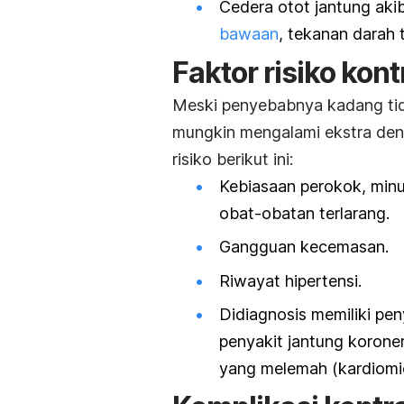
Cedera otot jantung aki
bawaan
, tekanan darah t
Faktor risiko kon
Meski penyebabnya kadang tida
mungkin mengalami ekstra deny
risiko berikut ini:
Kebiasaan perokok, min
obat-obatan terlarang.
Gangguan kecemasan.
Riwayat hipertensi.
Didiagnosis memiliki pen
penyakit jantung korone
yang melemah (kardiomio