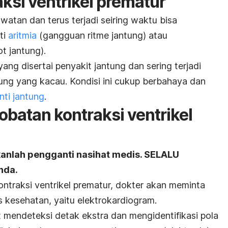
ksi ventrikel prematur
atan dan terus terjadi seiring waktu bisa
ti
aritmia
(gangguan ritme jantung) atau
t jantung).
ng disertai penyakit jantung dan sering terjadi
ng yang kacau. Kondisi ini cukup berbahaya dan
nti jantung
.
obatan kontraksi ventrikel
kanlah pengganti nasihat medis. SELALU
nda.
traksi ventrikel prematur, dokter akan meminta
 kesehatan, yaitu elektrokardiogram.
 mendeteksi detak ekstra dan mengidentifikasi pola