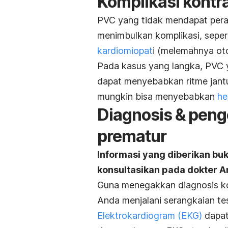
Komplikasi kontra
PVC yang tidak mendapat peraw
menimbulkan komplikasi, seper
kardiomiopat
i (melemahnya oto
Pada kasus yang langka, PVC ya
dapat menyebabkan ritme jantu
mungkin bisa menyebabkan
he
Diagnosis & peng
prematur
Informasi yang diberikan bu
konsultasikan pada dokter A
Guna menegakkan diagnosis kon
Anda menjalani serangkaian tes
Elektrokardiogram (EKG)
dapat