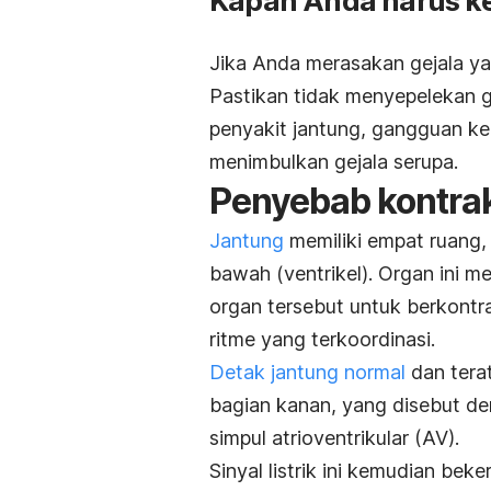
Kapan Anda harus ke
Jika Anda merasakan gejala yan
Pastikan tidak menyepelekan ge
penyakit jantung, gangguan ke
menimbulkan gejala serupa.
Penyebab kontrak
Jantung
memiliki empat ruang,
bawah (ventrikel). Organ ini m
organ tersebut untuk berkont
ritme yang terkoordinasi.
Detak jantung normal
dan terat
bagian kanan, yang disebut den
simpul atrioventrikular (AV).
Sinyal listrik ini kemudian beke