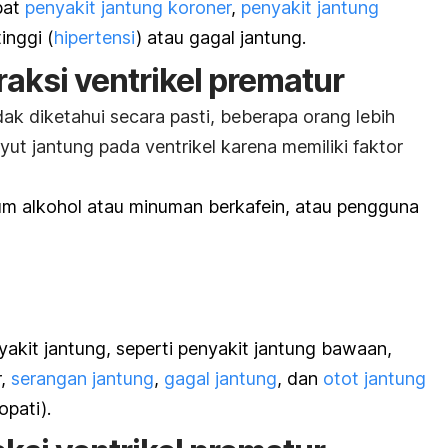
bat
penyakit jantung koroner
,
penyakit jantung
inggi (
hipertensi
) atau gagal jantung.
traksi ventrikel prematur
k diketahui secara pasti, beberapa orang lebih
ut jantung pada ventrikel karena memiliki faktor
um alkohol atau minuman berkafein, atau pengguna
yakit jantung, seperti penyakit jantung bawaan,
r,
serangan jantung
,
gagal jantung
, dan
otot jantung
pati).