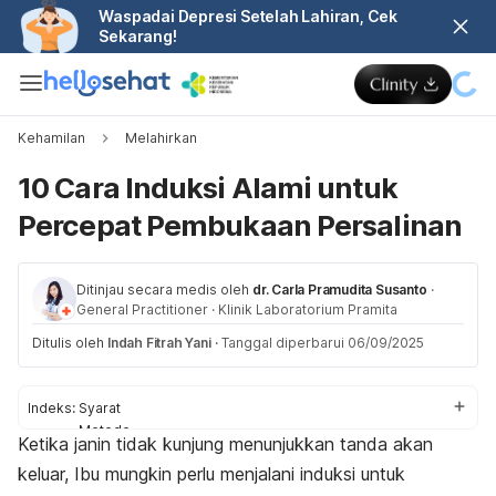
Waspadai Depresi Setelah Lahiran, Cek
Sekarang!
Kehamilan
Melahirkan
10 Cara Induksi Alami untuk
Percepat Pembukaan Persalinan
Ditinjau secara medis oleh
dr. Carla Pramudita Susanto
·
General Practitioner
·
Klinik Laboratorium Pramita
Ditulis oleh
Indah Fitrah Yani
·
Tanggal diperbarui 06/09/2025
Indeks:
Syarat
Metode
Ketika janin tidak kunjung menunjukkan tanda akan
Posisi yang membantu
keluar, Ibu mungkin perlu
menjalani induksi untuk
Kapan dibutuhkan?