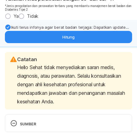
*Jenis pengobatan dan perawatan terbaru yang membantu manajemen berat badan dan
Diabetes Tipe 2
Ya
Tidak
Ikuti terus infonya agar berat badan terjaga: Dapatkan update
dari pakar mengenai dukungan dan perawatan berat badan
Hitung
langsung ke inbox Anda.
Catatan
Hello Sehat tidak menyediakan saran medis,
diagnosis, atau perawatan. Selalu konsultasikan
dengan ahli kesehatan profesional untuk
mendapatkan jawaban dan penanganan masalah
kesehatan Anda.
SUMBER
Tottoli, E. M., Dorati, R., Genta, I., Chiesa, E., Pisani, 