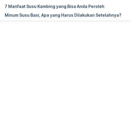
low-fat-or-full-fat-the-better-choice-for-dairy-
7 Manfaat Susu Kambing yang Bisa Anda Peroleh
products
Minum Susu Basi, Apa yang Harus Dilakukan Setelahnya?
Milk. (2022). Retrieved 26 July 2022, from 
Memuat...
https://www.healthyeating.org/nutrition-topics/milk-
dairy/dairy-foods/milk
Leptin: What It Is, Function & Levels. (2022). 
Retrieved 26 July 2022, from 
https://my.clevelandclinic.org/health/articles/22446
-leptin
Kohanmoo, A., Faghih, S., & Akhlaghi, M. (2020). 