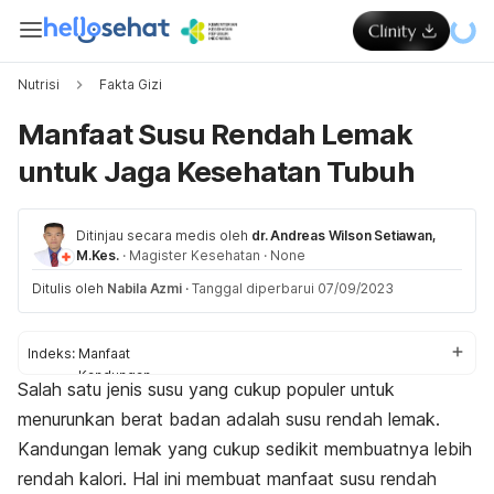
Nutrisi
Fakta Gizi
Manfaat Susu Rendah Lemak
untuk Jaga Kesehatan Tubuh
Ditinjau secara medis oleh
dr. Andreas Wilson Setiawan,
M.Kes.
·
Magister Kesehatan
·
None
Ditulis oleh
Nabila Azmi
·
Tanggal diperbarui 07/09/2023
Indeks:
Manfaat
Kandungan
Salah satu jenis susu yang cukup populer untuk
Perbedaan susu rendah lemak dengan susu biasa
menurunkan berat badan adalah susu rendah lemak.
Efek samping susu rendah lemak
Kandungan lemak yang cukup sedikit membuatnya lebih
rendah kalori. Hal ini membuat manfaat susu rendah