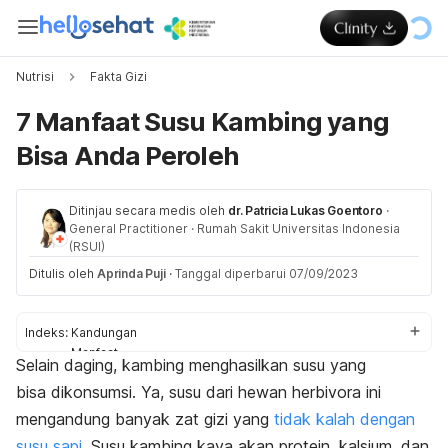
Nutrisi
Fakta Gizi
7 Manfaat Susu Kambing yang
Bisa Anda Peroleh
Ditinjau secara medis oleh
dr. Patricia Lukas Goentoro
·
General Practitioner
·
Rumah Sakit Universitas Indonesia
(RSUI)
Ditulis oleh
Aprinda Puji
·
Tanggal diperbarui 07/09/2023
Indeks:
Kandungan
Manfaat
Selain daging, kambing menghasilkan susu yang
Cara konsumsi
bisa dikonsumsi. Ya, susu dari hewan herbivora ini
mengandung banyak zat gizi yang
tidak kalah dengan
susu sapi
. Susu kambing kaya akan protein, kalsium, dan