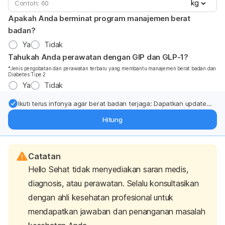
kg
Apakah Anda berminat program manajemen berat
badan?
Ya
Tidak
Tahukah Anda perawatan dengan GIP dan GLP-1?
*Jenis pengobatan dan perawatan terbaru yang membantu manajemen berat badan dan
Diabetes Tipe 2
Ya
Tidak
Ikuti terus infonya agar berat badan terjaga: Dapatkan update
dari pakar mengenai dukungan dan perawatan berat badan
Hitung
langsung ke inbox Anda.
Catatan
Hello Sehat tidak menyediakan saran medis,
diagnosis, atau perawatan. Selalu konsultasikan
dengan ahli kesehatan profesional untuk
mendapatkan jawaban dan penanganan masalah