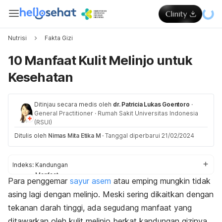
Nutrisi
Fakta Gizi
10 Manfaat Kulit Melinjo untuk
Kesehatan
Ditinjau secara medis oleh
dr. Patricia Lukas Goentoro
·
General Practitioner
·
Rumah Sakit Universitas Indonesia
(RSUI)
Ditulis oleh
Nimas Mita Etika M
·
Tanggal diperbarui 21/02/2024
Indeks:
Kandungan
Manfaat
Para penggemar
sayur asem
atau emping mungkin tidak
Tips mengolah
asing lagi dengan melinjo. Meski sering dikaitkan dengan
tekanan darah tinggi, ada segudang manfaat yang
ditawarkan oleh kulit melinjo berkat kandungan gizinya.