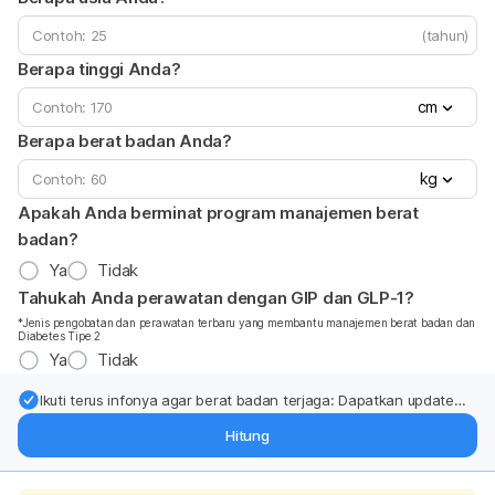
(tahun)
Berapa tinggi Anda?
cm
Berapa berat badan Anda?
kg
Apakah Anda berminat program manajemen berat
badan?
Ya
Tidak
Tahukah Anda perawatan dengan GIP dan GLP-1?
*Jenis pengobatan dan perawatan terbaru yang membantu manajemen berat badan dan
Diabetes Tipe 2
Ya
Tidak
Ikuti terus infonya agar berat badan terjaga: Dapatkan update
dari pakar mengenai dukungan dan perawatan berat badan
Hitung
langsung ke inbox Anda.