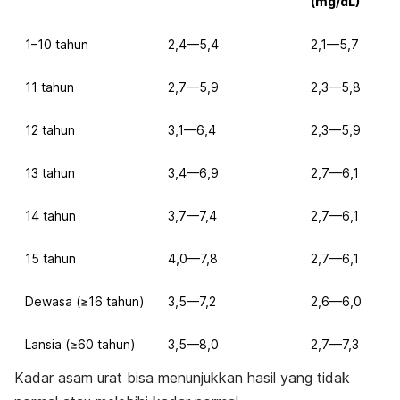
(mg/dL)
1–10 tahun
2,4—5,4
2,1—5,7
11 tahun
2,7—5,9
2,3—5,8
12 tahun
3,1—6,4
2,3—5,9
13 tahun
3,4—6,9
2,7—6,1
14 tahun
3,7—7,4
2,7—6,1
15 tahun
4,0—7,8
2,7—6,1
Dewasa (≥16 tahun)
3,5—7,2
2,6—6,0
Lansia (≥60 tahun)
3,5—8,0
2,7—7,3
Kadar asam urat bisa menunjukkan hasil yang tidak