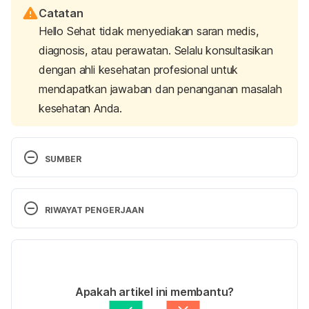
Catatan
Hello Sehat tidak menyediakan saran medis,
diagnosis, atau perawatan. Selalu konsultasikan
dengan ahli kesehatan profesional untuk
mendapatkan jawaban dan penanganan masalah
kesehatan Anda.
SUMBER
American College of Rheumatology. 2020. Gout 
Retrieved May 2, 2025, from 
RIWAYAT PENGERJAAN
http://www.rheumatology.org/I-Am-A/Patient-
Caregiver/Diseases-Conditions/Gout. 
Versi Terbaru
Arthritis Foundation. 2020. Which Foods are Safe 
15/05/2025
for Gout? Retrieved May 2, 2025, from 
Ditulis oleh 
Ihda Fadila
Apakah artikel ini membantu?
https://www.arthritis.org/health-wellness/healthy-
Ditinjau secara medis oleh
dr. Tania Savitri