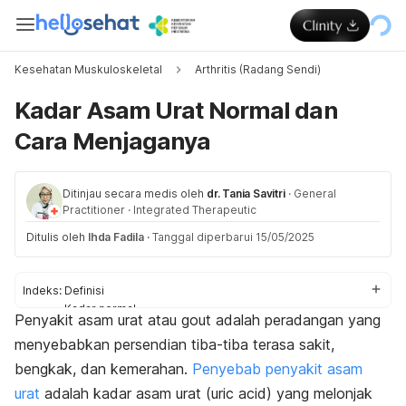
Kesehatan Muskuloskeletal
Arthritis (Radang Sendi)
Kadar Asam Urat Normal dan
Cara Menjaganya
Ditinjau secara medis oleh
dr. Tania Savitri
·
General
Practitioner
·
Integrated Therapeutic
Ditulis oleh
Ihda Fadila
·
Tanggal diperbarui 15/05/2025
Indeks:
Definisi
Kadar normal
Penyakit asam urat atau gout adalah peradangan yang
Cara menjaga
menyebabkan persendian tiba-tiba terasa sakit,
bengkak, dan kemerahan.
Penyebab penyakit asam
urat
adalah kadar asam urat (
uric acid
) yang melonjak