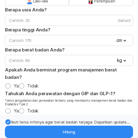
Laki-laki
Perempuan
Berapa usia Anda?
(tahun)
Berapa tinggi Anda?
cm
Berapa berat badan Anda?
kg
Apakah Anda berminat program manajemen berat
badan?
Ya
Tidak
Tahukah Anda perawatan dengan GIP dan GLP-1?
*Jenis pengobatan dan perawatan terbaru yang membantu manajemen berat badan dan
Diabetes Tipe 2
Ya
Tidak
Ikuti terus infonya agar berat badan terjaga: Dapatkan update
dari pakar mengenai dukungan dan perawatan berat badan
Hitung
langsung ke inbox Anda.