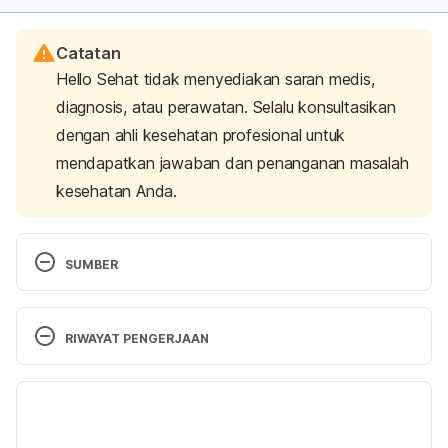
Catatan
Hello Sehat tidak menyediakan saran medis,
diagnosis, atau perawatan. Selalu konsultasikan
dengan ahli kesehatan profesional untuk
mendapatkan jawaban dan penanganan masalah
kesehatan Anda.
SUMBER
Tedjokusuma, Prudianti. 2009. 
525 Kumpulan Resep 
RIWAYAT PENGERJAAN
Mak Nyusss!.
 Buku Kita: Jakarta accessed on May 
22nd 2018
Versi Terbaru
07/09/2023