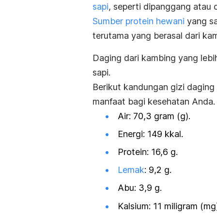
sapi
, seperti dipanggang atau d
Sumber protein hewani
yang sat
terutama yang berasal dari
kam
Daging dari kambing yang lebi
sapi.
Berikut kandungan gizi dagin
manfaat bagi kesehatan Anda
Air: 70,3 gram (g).
Energi: 149 kkal.
Protein: 16,6 g.
Lemak
: 9,2 g.
Abu: 3,9 g.
Kalsium: 11 miligram (mg)