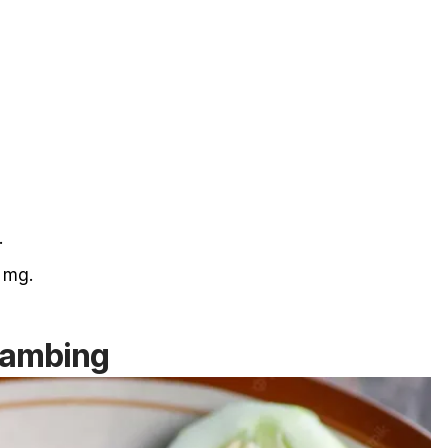
.
3 mg.
kambing