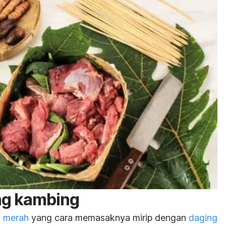
ng kambing
g merah
yang cara memasaknya mirip dengan
daging