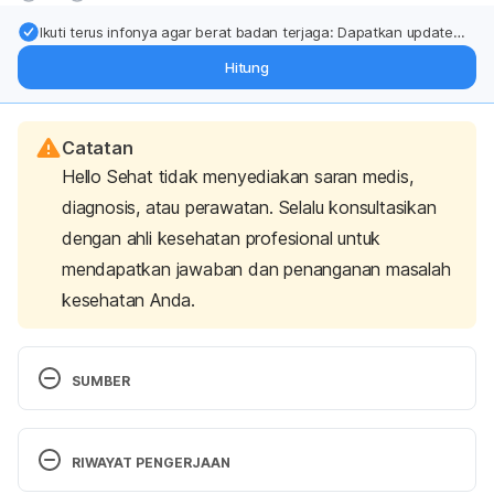
Ikuti terus infonya agar berat badan terjaga: Dapatkan update
dari pakar mengenai dukungan dan perawatan berat badan
Hitung
langsung ke inbox Anda.
Catatan
Hello Sehat tidak menyediakan saran medis,
diagnosis, atau perawatan. Selalu konsultasikan
dengan ahli kesehatan profesional untuk
mendapatkan jawaban dan penanganan masalah
kesehatan Anda.
SUMBER
Food and Agriculture Organization of the United 
Nations. (2021). Poultry Development Review. 
RIWAYAT PENGERJAAN
Retrieved 10 February 2021, from 