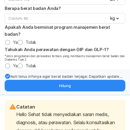
Berapa berat badan Anda?
kg
Apakah Anda berminat program manajemen berat
badan?
Ya
Tidak
Tahukah Anda perawatan dengan GIP dan GLP-1?
*Jenis pengobatan dan perawatan terbaru yang membantu manajemen berat badan dan
Diabetes Tipe 2
Ya
Tidak
Ikuti terus infonya agar berat badan terjaga: Dapatkan update
dari pakar mengenai dukungan dan perawatan berat badan
Hitung
langsung ke inbox Anda.
Catatan
Hello Sehat tidak menyediakan saran medis,
diagnosis, atau perawatan. Selalu konsultasikan