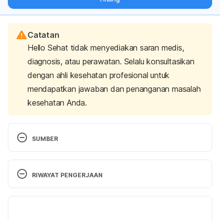
langsung ke inbox Anda.
Catatan
Hello Sehat tidak menyediakan saran medis,
diagnosis, atau perawatan. Selalu konsultasikan
dengan ahli kesehatan profesional untuk
mendapatkan jawaban dan penanganan masalah
kesehatan Anda.
SUMBER
Zhang, M., Juraschek, S. P., Appel, L. J., Pasricha, 
P. J., Miller, E. R., 3rd, & Mueller, N. T. (2020). 
RIWAYAT PENGERJAAN
Effects of High-Fiber Diets and Macronutrient 
Substitution on Bloating: 
Findings From the 
Versi Terbaru
OmniHeart Trial. 
Clinical and translational 
gastroenterology
, 
11
(1), e00122. 
18/12/2023