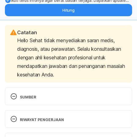
Ikuti terus infonya agar berat badan terjaga: Dapatkan update
dari pakar mengenai dukungan dan perawatan berat badan
Hitung
langsung ke inbox Anda.
Catatan
Hello Sehat tidak menyediakan saran medis,
diagnosis, atau perawatan. Selalu konsultasikan
dengan ahli kesehatan profesional untuk
mendapatkan jawaban dan penanganan masalah
kesehatan Anda.
SUMBER
Core Strength Exercise. (2020). Retrieved June 30, 
2025, from https://www.mayoclinic.org/healthy-
RIWAYAT PENGERJAAN
lifestyle/fitness/multimedia/core-strength/sls-
20076575
Versi Terbaru