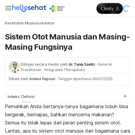
Kesehatan Muskuloskeletal
Sistem Otot Manusia dan Masing-
Masing Fungsinya
Ditinjau secara medis oleh
dr. Tania Savitri
·
General
Practitioner
·
Integrated Therapeutic
Ditulis oleh
Annisa Hapsari
·
Tanggal diperbarui 09/07/2025
Indeks:
Definisi
Jenis
Pernahkah Anda bertanya-tanya bagaimana tubuh bisa
Fungsi
bergerak, bernapas, bahkan mencerna makanan?
Pengelompokan
Gangguan
Semua itu tidak lepas dari peran penting sistem otot.
Lantas, apa itu sistem otot manusia dan bagaimana cara