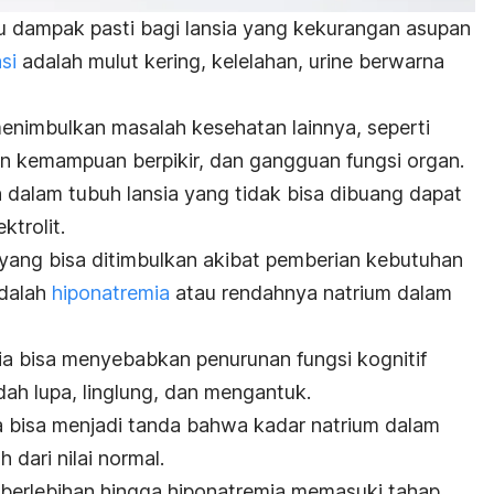
u dampak pasti bagi lansia yang kekurangan asupan
si
adalah mulut kering, kelelahan, urine berwarna
 menimbulkan masalah kesehatan lainnya, seperti
nan kemampuan berpikir, dan gangguan fungsi organ.
n dalam tubuh lansia yang tidak bisa dibuang dapat
trolit.
yang bisa ditimbulkan akibat pemberian kebutuhan
adalah
hiponatremia
atau rendahnya natrium dalam
ia bisa menyebabkan penurunan fungsi kognitif
ah lupa, linglung, dan mengantuk.
ga bisa menjadi tanda bahwa kadar natrium dalam
 dari nilai normal.
a berlebihan hingga hiponatremia memasuki tahap