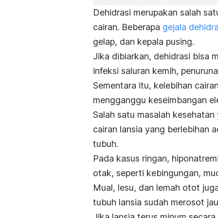
Dehidrasi merupakan salah sat
cairan. Beberapa
gejala dehidra
gelap, dan kepala pusing.
Jika dibiarkan, dehidrasi bisa
infeksi saluran kemih, penuru
Sementara itu, kelebihan caira
mengganggu keseimbangan elek
Salah satu masalah kesehatan 
cairan lansia yang berlebihan 
tubuh.
Pada kasus ringan, hiponatrem
otak, seperti kebingungan, mud
Mual, lesu, dan lemah otot ju
tubuh lansia sudah merosot jauh
Jika lansia terus minum secar