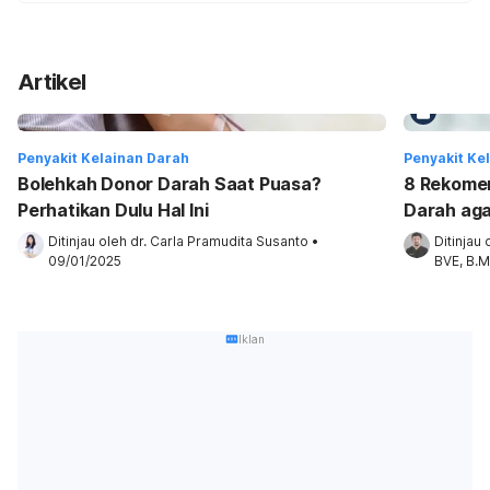
Artikel
Penyakit Kelainan Darah
Penyakit Ke
Bolehkah Donor Darah Saat Puasa?
8 Rekome
Perhatikan Dulu Hal Ini
Darah aga
Ditinjau oleh 
dr. Carla Pramudita Susanto
•
Ditinjau 
09/01/2025
BVE, B.M
Iklan