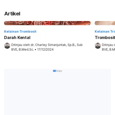
Artikel
Kelainan Trombosit
Kelainan Tr
Darah Kental
Trombosit
Ditinjau oleh 
dr. Charley Simanjuntak, Sp.B., Sub 
Ditinjau 
BVE, B.Med.Sc.
•
17/12/2024
BVE, B.M
Iklan