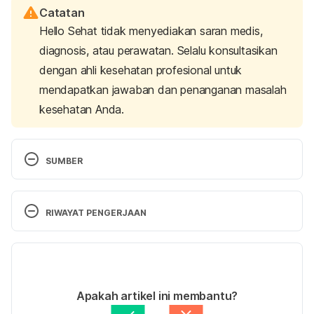
Catatan
Hello Sehat tidak menyediakan saran medis,
diagnosis, atau perawatan. Selalu konsultasikan
dengan ahli kesehatan profesional untuk
mendapatkan jawaban dan penanganan masalah
kesehatan Anda.
SUMBER
Bruises: Types, Causes, Diagnosis, Treatment & 
Prevention. (2020). Retrieved 4 January 2022, 
RIWAYAT PENGERJAAN
from 
https://my.clevelandclinic.org/health/diseases/1523
Versi Terbaru
5-bruises
13/01/2022
Ditulis oleh 
Indah Fitrah Yani
Apakah artikel ini membantu?
Encyclopedia, M. (2021). Subdural hematoma : 
Ditinjau secara medis oleh
dr. Carla Pramudita 