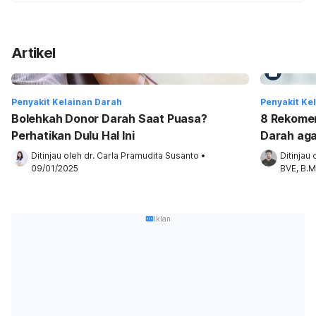
Artikel
Penyakit Kelainan Darah
Penyakit Ke
Bolehkah Donor Darah Saat Puasa?
8 Rekome
Perhatikan Dulu Hal Ini
Darah aga
Ditinjau oleh 
dr. Carla Pramudita Susanto
•
Ditinjau 
09/01/2025
BVE, B.M
Iklan