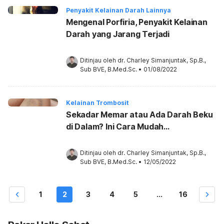
Penyakit Kelainan Darah Lainnya
Mengenal Porfiria, Penyakit Kelainan
Darah yang Jarang Terjadi
Ditinjau oleh 
dr. Charley Simanjuntak, Sp.B., 
Sub BVE, B.Med.Sc.
•
01/08/2022
Kelainan Trombosit
Sekadar Memar atau Ada Darah Beku
di Dalam? Ini Cara Mudah
Membedakannya
Ditinjau oleh 
dr. Charley Simanjuntak, Sp.B., 
Sub BVE, B.Med.Sc.
•
12/05/2022
1
2
3
4
5
...
16