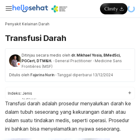
Penyakit Kelainan Darah
Transfusi Darah
Ditinjau secara medis oleh
dr. Mikhael Yosia, BMedSci,
PGCert, DTM&H.
·
General Practitioner
·
Medicine Sans
Frontières (MSF)
Ditulis oleh
Fajarina Nurin
·
Tanggal diperbarui 13/12/2024
Indeks:
Jenis
Indikasi
Transfusi darah adalah prosedur menyalurkan darah ke
Persiapan
dalam tubuh seseorang yang kekurangan darah atau
Proses
Efek samping
dalam suatu tindakan medis, seperti operasi. Prosedur
ini bahkan bisa menyelamatkan nyawa seseorang.