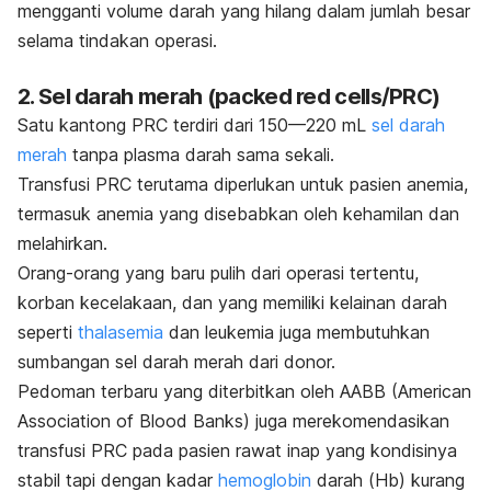
mengganti volume darah yang hilang dalam jumlah besar
selama tindakan operasi.
2. Sel darah merah (
p
acked
r
ed cells/PRC
)
Satu kantong PRC terdiri dari 150—220 mL
sel darah
merah
tanpa plasma darah sama sekali.
Transfusi PRC terutama diperlukan untuk pasien anemia,
termasuk anemia yang disebabkan oleh kehamilan dan
melahirkan.
Orang-orang yang baru pulih dari operasi tertentu,
korban kecelakaan, dan yang memiliki kelainan darah
seperti
thalasemia
dan
leukemia
juga membutuhkan
sumbangan sel darah merah dari donor.
Pedoman terbaru yang diterbitkan oleh AABB (American
Association of Blood Banks) juga merekomendasikan
transfusi PRC pada pasien rawat inap yang kondisinya
stabil tapi dengan kadar
hemoglobin
darah (Hb) kurang