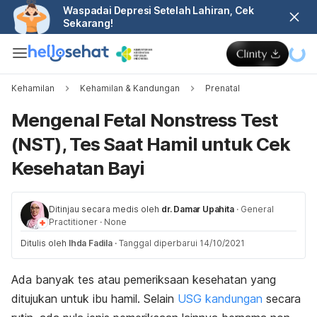
Waspadai Depresi Setelah Lahiran, Cek
Sekarang!
Kehamilan
Kehamilan & Kandungan
Prenatal
Mengenal Fetal Nonstress Test
(NST), Tes Saat Hamil untuk Cek
Kesehatan Bayi
Ditinjau secara medis oleh
dr. Damar Upahita
·
General
Practitioner
·
None
Ditulis oleh
Ihda Fadila
·
Tanggal diperbarui 14/10/2021
Ada banyak tes atau pemeriksaan kesehatan yang
ditujukan untuk ibu hamil. Selain
USG kandungan
secara