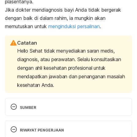
plasentanya.
Jika dokter mendiagnosis bayi Anda tidak bergerak
dengan baik di dalam rahim, ia mungkin akan
memutuskan untuk
menginduksi persalinan
.
Catatan
Hello Sehat tidak menyediakan saran medis,
diagnosis, atau perawatan. Selalu konsultasikan
dengan ahli kesehatan profesional untuk
mendapatkan jawaban dan penanganan masalah
kesehatan Anda.
SUMBER
Non-stress test | BabyCenter
. BabyCenter. (2021). 
Retrieved 4 October 2021, from 
RIWAYAT PENGERJAAN
https://www.babycenter.com/pregnancy/health-