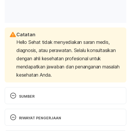
Catatan
Hello Sehat tidak menyediakan saran medis,
diagnosis, atau perawatan. Selalu konsultasikan
dengan ahli kesehatan profesional untuk
mendapatkan jawaban dan penanganan masalah
kesehatan Anda.
SUMBER
http://www.webmd.com/baby/contraction-stress-
test?print=true
RIWAYAT PENGERJAAN
http://www.babycenter.com/0_contraction-stress-
Versi Terbaru