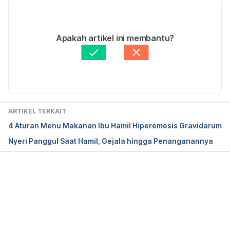
test_1276699.bc?showAll=true
16/08/2021
Ditulis oleh 
Lika Aprilia Samiadi
Apakah artikel ini membantu?
Ditinjau secara medis oleh
dr. Tania Savitri
Diperbarui oleh: 
Satria Aji Purwoko
ARTIKEL TERKAIT
4 Aturan Menu Makanan Ibu Hamil Hiperemesis Gravidarum
Nyeri Panggul Saat Hamil, Gejala hingga Penanganannya
Memuat...