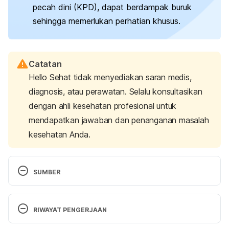
pecah dini (KPD), dapat berdampak buruk
sehingga memerlukan perhatian khusus.
Catatan
Hello Sehat tidak menyediakan saran medis,
diagnosis, atau perawatan. Selalu konsultasikan
dengan ahli kesehatan profesional untuk
mendapatkan jawaban dan penanganan masalah
kesehatan Anda.
SUMBER
Amniotic fluid: Color, smell, function & disorders. 
(2024). Cleveland Clinic. Retrieved March 6, 2025, 
RIWAYAT PENGERJAAN
from 
https://my.clevelandclinic.org/health/body/23310-
Versi Terbaru