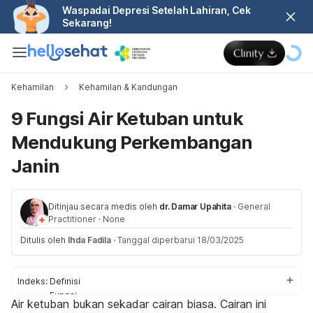
Waspadai Depresi Setelah Lahiran, Cek
Sekarang!
Kehamilan
Kehamilan & Kandungan
9 Fungsi Air Ketuban untuk
Mendukung Perkembangan
Janin
Ditinjau secara medis oleh
dr. Damar Upahita
·
General
Practitioner
·
None
Ditulis oleh
Ihda Fadila
·
Tanggal diperbarui 18/03/2025
Indeks:
Definisi
Fungsi
Air ketuban bukan sekadar cairan biasa. Cairan ini
Fakta