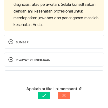
diagnosis, atau perawatan. Selalu konsultasikan
dengan ahli kesehatan profesional untuk
mendapatkan jawaban dan penanganan masalah
kesehatan Anda.
SUMBER
RIWAYAT PENGERJAAN
Medical News Today. 2020. 
How do you check 
your own blood pressure?.
. [Accessed April 22, 
Versi Terbaru
2020].
07/09/2023
Ditulis oleh 
Fidhia Kemala
Apakah artikel ini membantu?
Ditinjau secara medis oleh
dr. Mikhael Yosia, 
Healthline. 2020. 
Automated vs. Manual Blood 
BMedSci, PGCert, DTM&H.
Diperbarui oleh: 
Fidhia Kemala
Pressure Readings: Guide to Checking Blood 