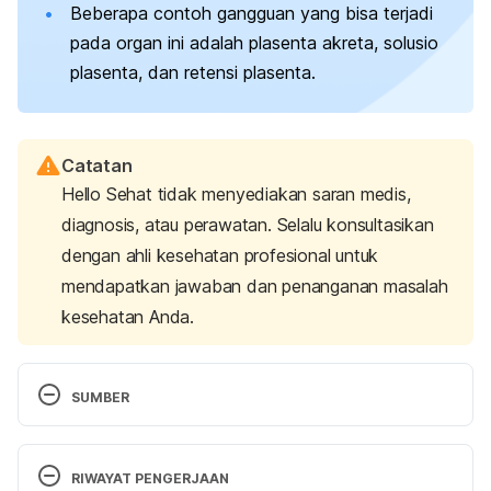
Beberapa contoh gangguan yang bisa terjadi
pada organ ini adalah plasenta akreta, solusio
plasenta, dan retensi plasenta.
Catatan
Hello Sehat tidak menyediakan saran medis,
diagnosis, atau perawatan. Selalu konsultasikan
dengan ahli kesehatan profesional untuk
mendapatkan jawaban dan penanganan masalah
kesehatan Anda.
SUMBER
Placenta: Overview, anatomy, function & 
complications
. (n.d.). Cleveland 
RIWAYAT PENGERJAAN
Clinic. 
https://my.clevelandclinic.org/health/body/22