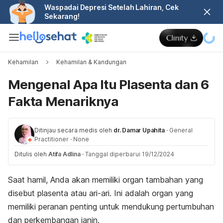
Waspadai Depresi Setelah Lahiran, Cek
Sekarang!
Kehamilan
Kehamilan & Kandungan
Mengenal Apa Itu Plasenta dan 6
Fakta Menariknya
Ditinjau secara medis oleh
dr. Damar Upahita
·
General
Practitioner
·
None
Ditulis oleh
Atifa Adlina
·
Tanggal diperbarui 19/12/2024
Saat hamil, Anda akan memiliki organ tambahan yang
disebut plasenta atau ari-ari. Ini adalah organ yang
memiliki peranan penting untuk mendukung pertumbuhan
dan perkembangan janin.