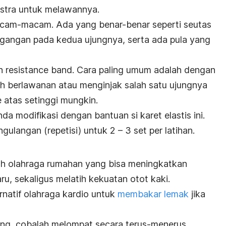
kstra untuk melawannya.
cam-macam. Ada yang benar-benar seperti seutas
pegangan pada kedua ujungnya, serta ada pula yang
an
resistance band
. Cara paling umum adalah dengan
h berlawanan atau menginjak salah satu ujungnya
e atas setinggi mungkin.
nda modifikasi dengan bantuan si karet elastis ini.
gulangan (repetisi) untuk 2 – 3 set per latihan.
ah olahraga rumahan yang bisa meningkatkan
u, sekaligus melatih kekuatan otot kaki.
rnatif olahraga kardio
untuk
membakar lemak
jika
ing
, cobalah melompat secara terus-menerus