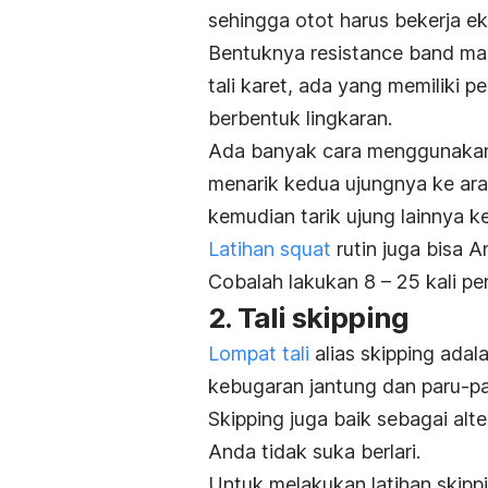
sehingga otot harus bekerja e
Bentuknya
resistance band
ma
tali karet, ada yang memiliki 
berbentuk lingkaran.
Ada banyak cara menggunak
menarik kedua ujungnya ke ara
kemudian tarik ujung lainnya k
Latihan
squat
rutin juga bisa A
Cobalah lakukan 8 – 25 kali pen
2. Tali
skipping
Lompat tali
alias
skipping
adal
kebugaran jantung dan paru-par
Skipping
juga baik sebagai
alte
Anda tidak suka berlari.
Untuk melakukan latihan
skipp