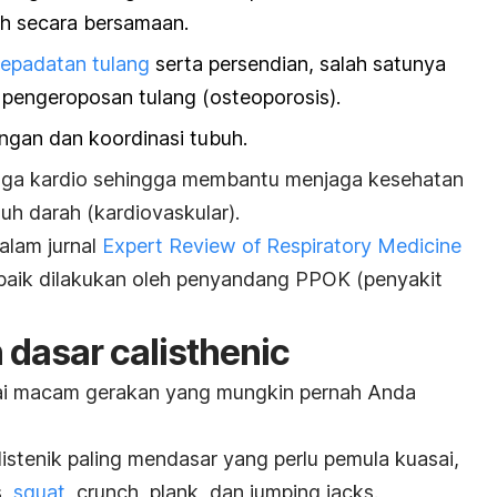
uh secara bersamaan.
epadatan tulang
serta persendian, salah satunya
 pengeroposan tulang (osteoporosis).
gan dan koordinasi tubuh.
aga kardio
sehingga membantu menjaga kesehatan
uh darah (kardiovaskular).
dalam jurnal
Expert Review of Respiratory Medicine
baik dilakukan oleh penyandang PPOK (penyakit
n dasar
calisthenic
ai macam gerakan yang mungkin pernah Anda
istenik paling mendasar yang perlu pemula kuasai,
s
,
squat
,
crunch
,
plank
, dan
jumping jacks
.