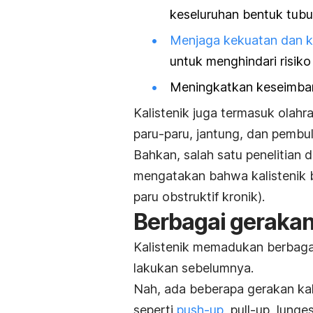
keseluruhan bentuk tub
Menjaga kekuatan dan k
untuk menghindari risiko
Meningkatkan keseimban
Kalistenik juga termasuk
olahr
paru-paru, jantung, dan pembul
Bahkan, salah satu penelitian 
mengatakan bahwa kalistenik 
paru obstruktif kronik).
Berbagai geraka
Kalistenik memadukan berbag
lakukan sebelumnya.
Nah, ada beberapa gerakan kal
seperti
push-up
,
pull-up
,
lunge