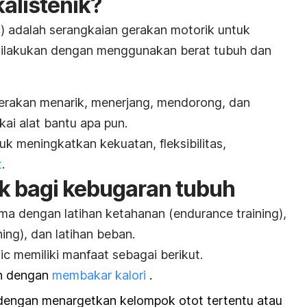
kalistenik?
c
) adalah serangkaian gerakan motorik untuk
ilakukan dengan menggunakan berat tubuh dan
 gerakan menarik, menerjang, mendorong, dan
i alat bantu apa pun.
tuk meningkatkan kekuatan, fleksibilitas,
t
.
ik bagi kebugaran tubuh
sama dengan
latihan ketahanan
(
endurance training
),
ning
), dan
latihan beban
.
ic
memiliki manfaat sebagai berikut.
n dengan
membakar kalori
.
engan menargetkan kelompok otot tertentu atau