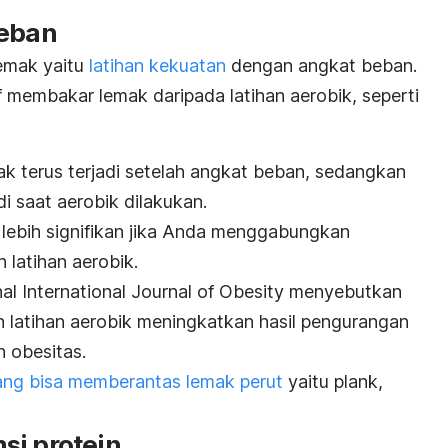
beban
lemak yaitu
latihan kekuatan
dengan angkat beban.
f membakar lemak daripada latihan aerobik, seperti
ak terus terjadi setelah angkat beban, sedangkan
i saat aerobik dilakukan.
lebih signifikan jika Anda menggabungkan
 latihan aerobik.
nal
International Journal of Obesity
menyebutkan
n latihan aerobik meningkatkan hasil pengurangan
n obesitas.
ang bisa memberantas lemak perut
yaitu
plank
,
si protein