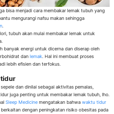
uga bisa menjadi cara membakar lemak tubuh yang
mbantu mengurangi nafsu makan sehingga
an
.
ori, tubuh akan mulai membakar lemak untuk
a.
h banyak energi untuk dicerna dan diserap oleh
rbohidrat dan
lemak
.
Hal ini membuat proses
i lebih efisien dan terfokus.
tidur
sepele dan dinilai sebagai aktivitas pemalas,
idur juga penting untuk membakar lemak tubuh,
lho
.
nal
Sleep Medicine
mengatakan bahwa
waktu tidur
i berkaitan dengan peningkatan risiko obesitas pada