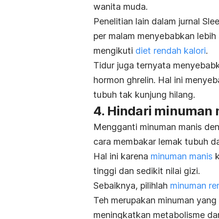
wanita muda.
Penelitian lain dalam jurnal
Sle
per malam menyebabkan lebih 
mengikuti
diet rendah kalori
.
Tidur juga ternyata menyebabk
hormon ghrelin. Hal ini meny
tubuh tak kunjung hilang.
4. Hindari minuman
Mengganti minuman manis denga
cara membakar lemak tubuh da
Hal ini karena
m
inuman manis
k
tinggi dan sedikit nilai gizi.
Sebaiknya, pilihlah
minuman ren
Teh merupakan minuman yang 
meningkatkan metabolisme da