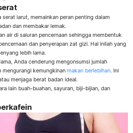
serat
a serat larut, memainkan peran penting dalam
adan dan membakar lemak.
gan air di saluran pencernaan sehingga membentuk
encernaan dan penyerapan zat gizi. Hal inilah yang
nyang lebih lama.
 lama, Anda cenderung mengonsumsi jumlah
an mengurangi kemungkinan
makan berlebihan
. Ini
atau menjaga
berat badan ideal
.
a lain buah-buahan, sayuran, biji-bijian, dan
erkafein