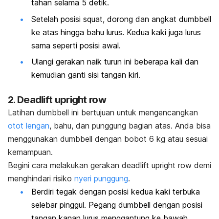
tahan selama 5 detik.
Setelah posisi
squat
, dorong dan angkat
dumbbell
ke atas hingga bahu lurus. Kedua kaki juga lurus
sama seperti posisi awal.
Ulangi gerakan naik turun ini beberapa kali dan
kemudian ganti sisi tangan kiri.
2.
Deadlift upright row
Latihan
dumbbell
ini bertujuan untuk mengencangkan
otot lengan
, bahu, dan punggung bagian atas. Anda bisa
menggunakan
dumbbell
dengan bobot 6 kg
atau sesuai
kemampuan.
Begini cara melakukan gerakan
deadlift upright row
demi
menghindari risiko
nyeri punggung
.
Berdiri tegak dengan posisi kedua kaki terbuka
selebar pinggul. Pegang
dumbbell
dengan posisi
tangan kanan lurus menggantung ke bawah.