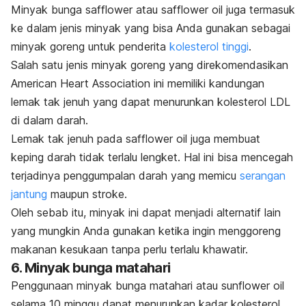
Minyak bunga safflower atau
safflower oil
j
uga termasuk
ke dalam jenis minyak yang bisa Anda gunakan sebagai
minyak goreng untuk penderita
kolesterol tinggi
.
Salah satu jenis minyak goreng yang direkomendasikan
American Heart Association ini memiliki kandungan
lemak tak jenuh yang dapat menurunkan kolesterol LDL
di dalam darah.
Lemak tak jenuh pada
safflower oil
juga membuat
keping darah tidak terlalu lengket. Hal ini bisa mencegah
terjadinya penggumpalan darah yang memicu
serangan
jantung
maupun stroke.
Oleh sebab itu, minyak ini dapat menjadi alternatif lain
yang mungkin Anda gunakan ketika ingin menggoreng
makanan kesukaan tanpa perlu terlalu khawatir.
6
.
Minyak bunga matahari
Penggunaan minyak bunga matahari atau
sunflower oil
selama 10 minggu dapat menurunkan kadar kolesterol