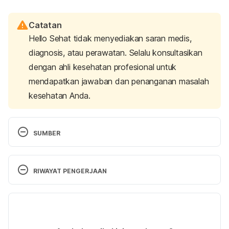
Catatan
Hello Sehat tidak menyediakan saran medis,
diagnosis, atau perawatan. Selalu konsultasikan
dengan ahli kesehatan profesional untuk
mendapatkan jawaban dan penanganan masalah
kesehatan Anda.
SUMBER
What is atherosclerosis?
 (n.d.). NHLBI, NIH. 
Retrieved 24 October 2024, from 
RIWAYAT PENGERJAAN
https://www.nhlbi.nih.gov/health-
topics/atherosclerosis
Versi Terbaru
Arteriosclerosis / atherosclerosis – Symptoms and 
01/11/2024
causes
. (2022, July 1). Mayo Clinic. Retrieved 24 
Ditulis oleh 
Aprinda Puji