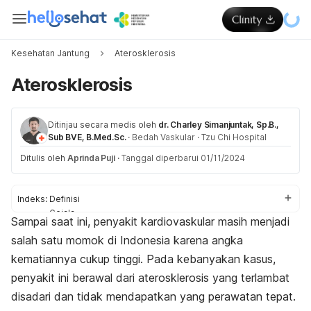
Kesehatan Jantung
Aterosklerosis
Aterosklerosis
Ditinjau secara medis oleh
dr. Charley Simanjuntak, Sp.B.,
Sub BVE, B.Med.Sc.
·
Bedah Vaskular
·
Tzu Chi Hospital
Ditulis oleh
Aprinda Puji
·
Tanggal diperbarui 01/11/2024
Indeks:
Definisi
Gejala
Sampai saat ini, penyakit kardiovaskular masih menjadi
Penyebab
salah satu momok di Indonesia karena angka
Faktor risiko
Diagnosis
kematiannya cukup tinggi. Pada kebanyakan kasus,
Pengobatan
penyakit ini berawal dari aterosklerosis yang terlambat
Perawatan rumahan
disadari dan tidak mendapatkan yang perawatan tepat.