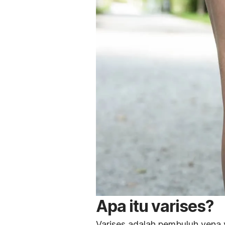
Apa itu varises?
Varises adalah pembuluh vena