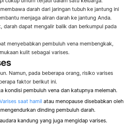
api cukup umum terjadi dalam satu keluarga.
embawa darah dari jaringan tubuh ke jantung ini
mbantu menjaga aliran darah ke jantung Anda.
k, darah dapat mengalir balik dan berkumpul pada
dapat menyebabkan pembuluh vena membengkak,
rmukaan kulit sebagai varises.
ses
un. Namun, pada beberapa orang, risiko varises
erapa faktor berikut ini.
gga kondisi pembuluh vena dan katupnya melemah.
Varises saat hamil
atau menopause disebabkan oleh
mengendurkan dinding pembuluh darah.
saudara kandung yang juga mengidap varises.